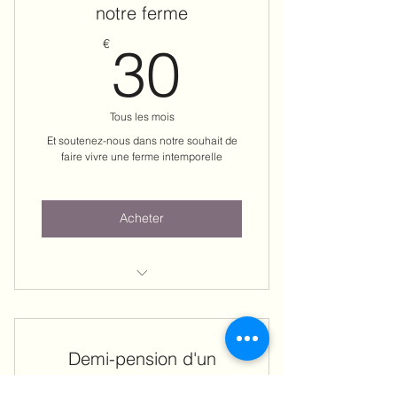
notre ferme
30€
€
30
Tous les mois
Et soutenez-nous dans notre souhait de
faire vivre une ferme intemporelle
Acheter
Accès à notre taverne/terrasse et
café/thé à volonté
Demi-pension d'un
cheval